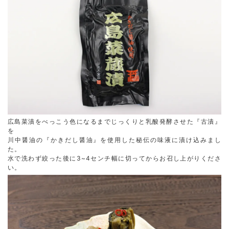
広島菜漬をべっこう色になるまでじっくりと乳酸発酵させた『古漬』
を
川中醤油の『かきだし醤油』を使用した秘伝の味液に漬け込みまし
た。
水で洗わず絞った後に3~4センチ幅に切ってからお召し上がりくださ
い。